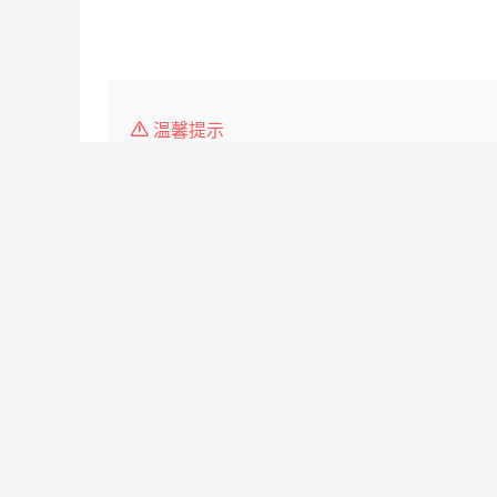
温馨提示
1、本平台仅供信息发布，任何收取押金、保证金均有
2、请告知求职者，是在
深圳人才网
www.92746.c
3.如遇无效简历，请点击投诉，我们会第一时间 处理