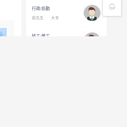
行政/后勤
吴先生
·
大专
技工/普工
罗先生
·
高中
查看更多简历
息
微信扫一扫找工作