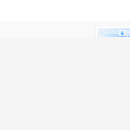
可能涉 及诈骗，请微友务必谨慎！
om上看到该简历的！
。
我要举报>>>
关注获取更多信